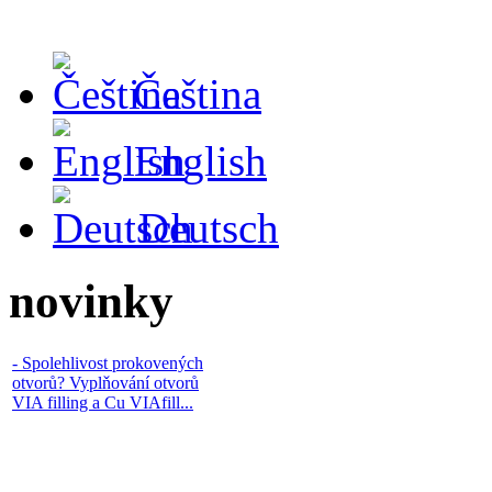
Čeština
English
Deutsch
novinky
- Spolehlivost prokovených
otvorů? Vyplňování otvorů
VIA filling a Cu VIAfill...
Z důvodu vážné situace na trhu
s lamináty je do odvolání