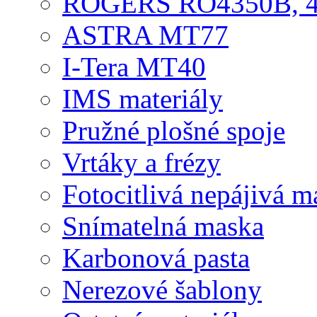
ROGERS RO4350B, 4
ASTRA MT77
I-Tera MT40
IMS materiály
Pružné plošné spoje
Vrtáky a frézy
Fotocitlivá nepájivá m
Snímatelná maska
Karbonová pasta
Nerezové šablony