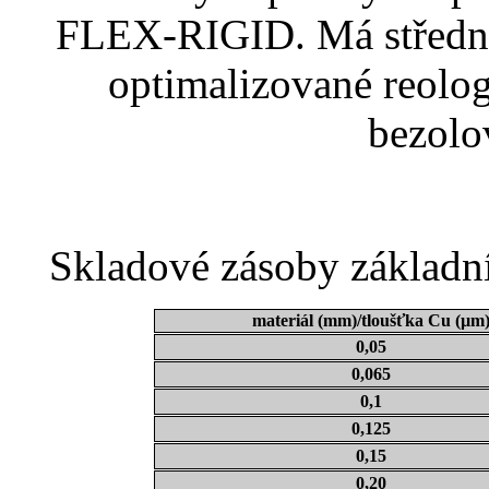
FLEX-RIGID. Má středn
optimalizované reolog
bezolo
Skladové zásoby základ
materiál (mm)/tloušťka Cu (µm
0,05
0,065
0,1
0,125
0,15
0,20