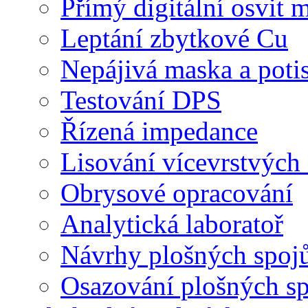
Přímý digitální osvit 
Leptání zbytkové Cu
Nepájivá maska a poti
Testování DPS
Řízená impedance
Lisování vícevrstvýc
Obrysové opracování
Analytická laboratoř
Návrhy plošných spoj
Osazování plošných s