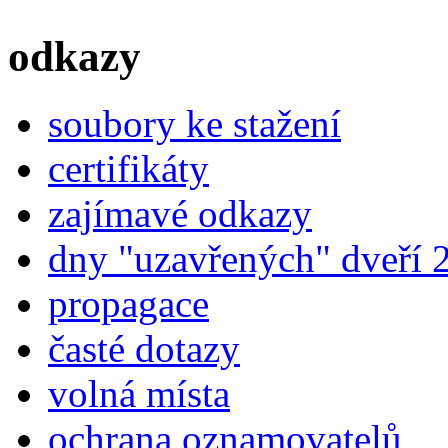
materiál FR4 High Tg 1,55
35/35um Cu Kingboard
odkazy
KB6167F s logem výrobce.
Technickou specifikaci zašleme
na vyžádání
soubory ke stažení
certifikáty
zajímavé odkazy
dny "uzavřených" dveří 
propagace
časté dotazy
volná místa
ochrana oznamovatelů